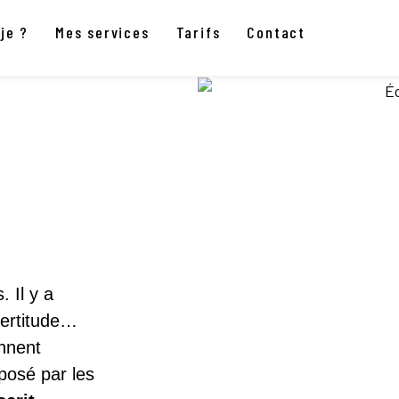
je ?
Mes services
Tarifs
Contact
. Il y a
certitude…
onnent
posé par les