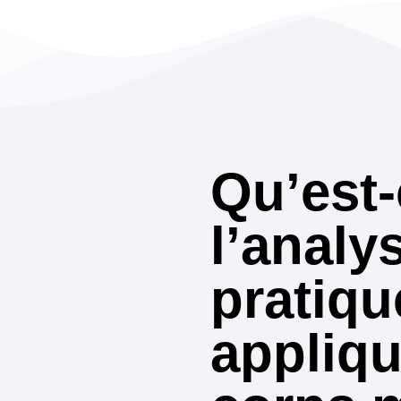
Qu’est
l’analy
pratiqu
appliq