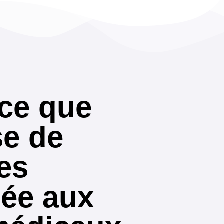
-ce que
se de
es
uée aux